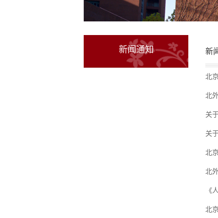
新闻通知
新
北
北
关于
关于
北
北
《
北