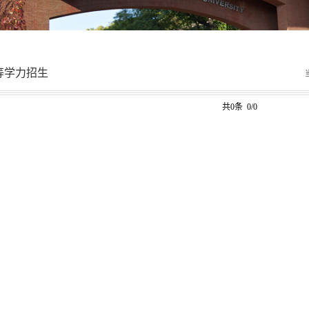
等学力招生
共0条 0/0